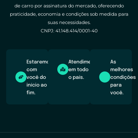
de carro por assinatura do mercado, oferecendo
praticidade, economia e condições sob medida para
suas necessidades.
CNPJ: 41.148.414/0001-40
Estaremos
Atendimento
As
com
em todo
melhores
você do
o país.
condições
início ao
para
fim.
você.