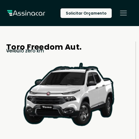
Solicitar Orçamento
Toro Freedom Aut.
Veículo zero km