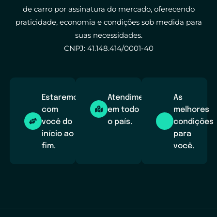
de carro por assinatura do mercado, oferecendo
praticidade, economia e condições sob medida para
suas necessidades.
CNPJ: 41.148.414/0001-40
Estaremos
Atendimento
As
com
em todo
melhores
você do
o país.
condições
início ao
para
fim.
você.