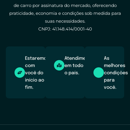
de carro por assinatura do mercado, oferecendo
praticidade, economia e condições sob medida para
suas necessidades.
CNPJ: 41.148.414/0001-40
Estaremos
Atendimento
As
com
em todo
melhores
você do
o país.
condições
início ao
para
fim.
você.