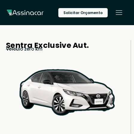
Solicitar Orçamento
Sentra Exclusive Aut.
Veículo zero km