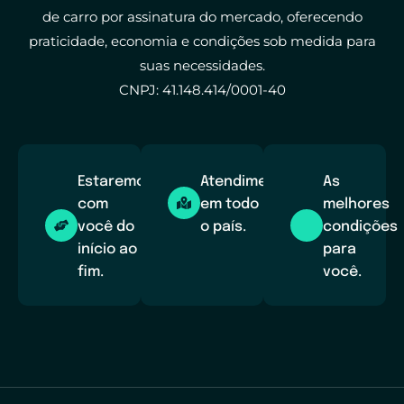
de carro por assinatura do mercado, oferecendo
praticidade, economia e condições sob medida para
suas necessidades.
CNPJ: 41.148.414/0001-40
Estaremos
Atendimento
As
com
em todo
melhores
você do
o país.
condições
início ao
para
fim.
você.