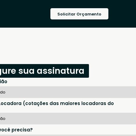
Solicitar Orçamento
igure sua assinatura
ião
Locadora (cotações das maiores locadoras do
ocê precisa?