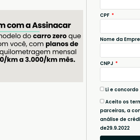
CPF
Nome da Empr
CNPJ
Li e concordo
Aceito os ter
parceiras, a co
análise de créd
de29.9.2022