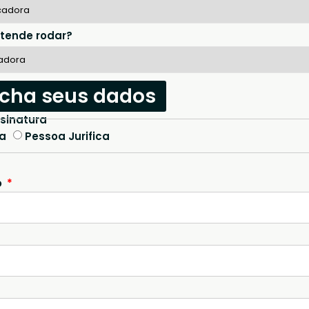
tende rodar?
ncha seus dados
ssinatura
ca
Pessoa Jurifica
o