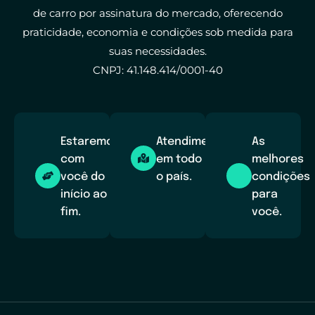
de carro por assinatura do mercado, oferecendo
praticidade, economia e condições sob medida para
suas necessidades.
CNPJ: 41.148.414/0001-40
Estaremos
Atendimento
As
com
em todo
melhores
você do
o país.
condições
início ao
para
fim.
você.