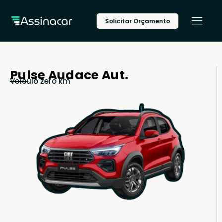
Solicitar Orçamento
Pulse Audace Aut.
Veículo zero km