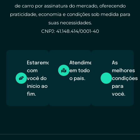
de carro por assinatura do mercado, oferecendo
praticidade, economia e condições sob medida para
suas necessidades.
CNPJ: 41.148.414/0001-40
Estaremos
Atendimento
As
com
em todo
melhores
você do
o país.
condições
início ao
para
fim.
você.