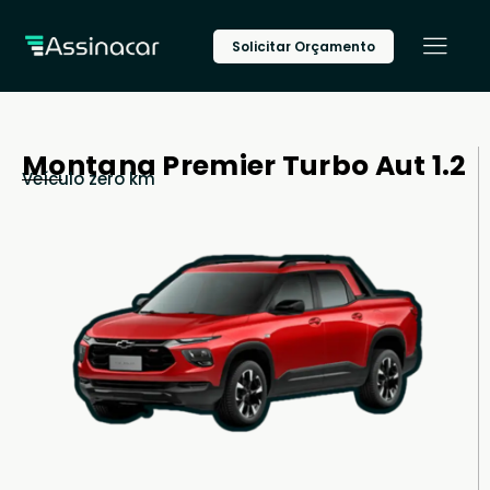
Solicitar Orçamento
Montana Premier Turbo Aut 1.2
Veículo zero km