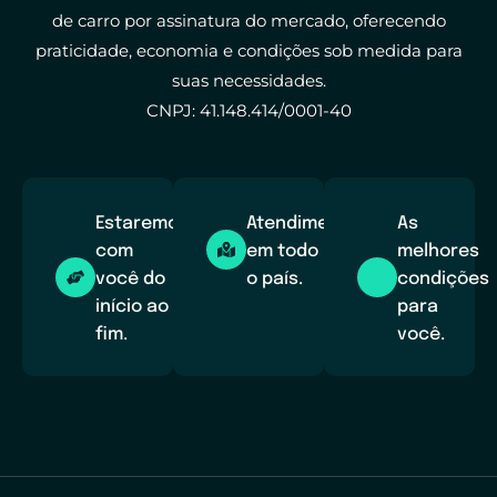
de carro por assinatura do mercado, oferecendo
praticidade, economia e condições sob medida para
suas necessidades.
CNPJ: 41.148.414/0001-40
Estaremos
Atendimento
As
com
em todo
melhores
você do
o país.
condições
início ao
para
fim.
você.