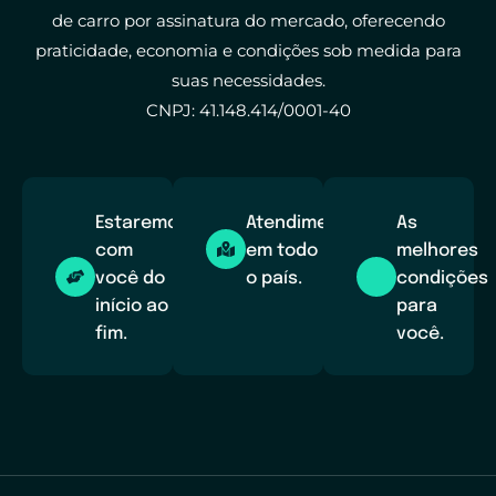
de carro por assinatura do mercado, oferecendo
praticidade, economia e condições sob medida para
suas necessidades.
CNPJ: 41.148.414/0001-40
Estaremos
Atendimento
As
com
em todo
melhores
você do
o país.
condições
início ao
para
fim.
você.