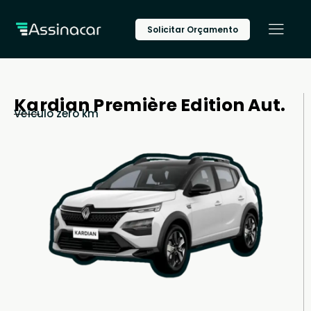
Solicitar Orçamento
Kardian Première Edition Aut.
Veículo zero km