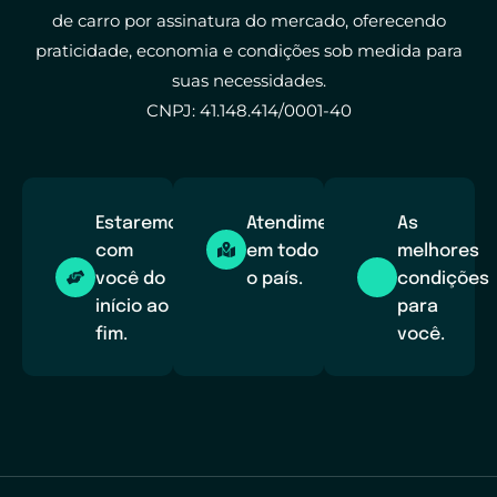
de carro por assinatura do mercado, oferecendo
praticidade, economia e condições sob medida para
suas necessidades.
CNPJ: 41.148.414/0001-40
Estaremos
Atendimento
As
com
em todo
melhores
você do
o país.
condições
início ao
para
fim.
você.