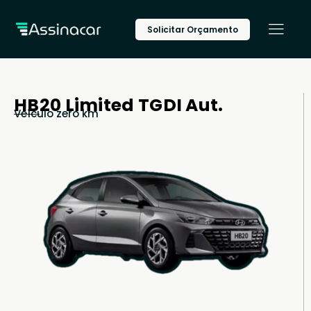
Solicitar Orçamento
HB20 Limited TGDI Aut.
Veículo zero km