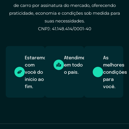
de carro por assinatura do mercado, oferecendo
praticidade, economia e condições sob medida para
suas necessidades.
CNPJ: 41.148.414/0001-40
Estaremos
Atendimento
As
com
em todo
melhores
você do
o país.
condições
início ao
para
fim.
você.