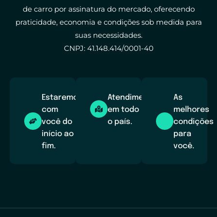
de carro por assinatura do mercado, oferecendo
praticidade, economia e condições sob medida para
suas necessidades.
CNPJ: 41.148.414/0001-40
Estaremos
Atendimento
As
com
em todo
melhores
você do
o país.
condições
início ao
para
fim.
você.