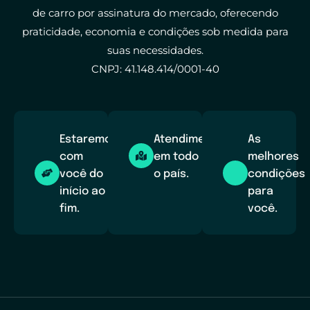
de carro por assinatura do mercado, oferecendo
praticidade, economia e condições sob medida para
suas necessidades.
CNPJ: 41.148.414/0001-40
Estaremos
Atendimento
As
com
em todo
melhores
você do
o país.
condições
início ao
para
fim.
você.